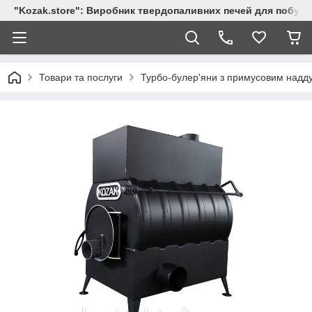
"Kozak.store": Виробник твердопаливних печей для побут
Товари та послуги
Турбо-булер'яни з примусовим надду