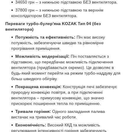
34650 грн – з нижньою підставкою БЕЗ вентилятора.
37800 грн – з нижньою підставкою та верхнім
консолідатором БЕЗ вентилятора.
Переваги турбо-булер'яна KOZAK Тип 04 (без
вентилятора)
Потужність та ефективність:
Піч має високу
потужність, забезпечуючи швидке та рівномірне
прогрівання приміщення.
Можливість модернізації:
Піч поставляється з
підставкою, що передбачає можливість підключення
вентилятора (придбавається окремо). Це дозволяє в
будь-який момент перейти на режим турбо-наддуву для
більш швидкого обігріву.
Покращена конвекція:
Конструкція печі забезпечує
природну конвекцію повітря, а при підключенні
вентилятора – примусову конвекцію, що значно
прискорює поширення тепла по приміщенню.
Тривале горіння:
Одного закладання палива
вистачає на тривалий час роботи.
Економічність:
Високий ККД та можливість
регулювання інтенсивності горіння забезпечують