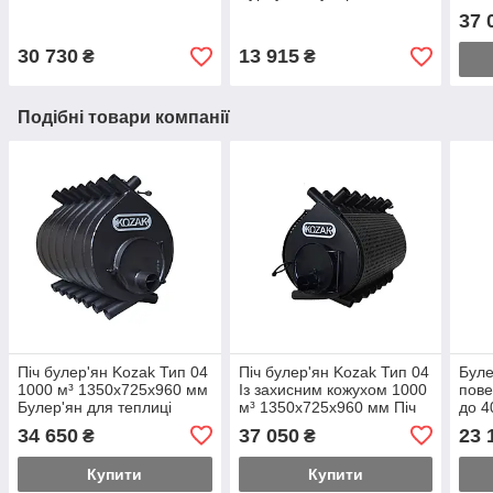
Буржуйка зі скляними
тривалого горіння
для 
37 
дверцятами Булер'ян тип
Булер'ян на дровах
Бурж
03
30 730
13 915
₴
₴
Подібні товари компанії
Піч булер'ян Kozak Тип 04
Піч булер'ян Kozak Тип 04
Буле
1000 м³ 1350х725х960 мм
Із захисним кожухом 1000
пове
Булер'ян для теплиці
м³ 1350х725х960 мм Піч
до 4
Котел булер'ян на 1000
для обігріву будинку
вар
34 650
37 050
23 
₴
₴
квадратів
Буржуйка булер'ян
Кана
Купити
Купити