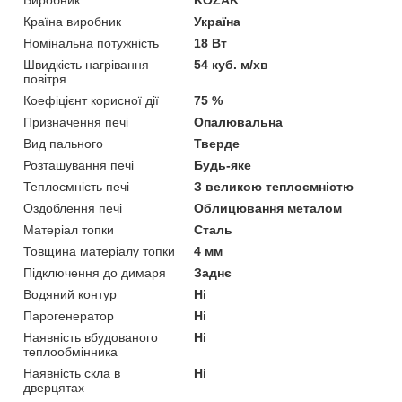
Виробник
KOZAK
Країна виробник
Україна
Номінальна потужність
18 Вт
Швидкість нагрівання
54 куб. м/хв
повітря
Коефіцієнт корисної дії
75 %
Призначення печі
Опалювальна
Вид пального
Тверде
Розташування печі
Будь-яке
Теплоємність печі
З великою теплоємністю
Оздоблення печі
Облицювання металом
Матеріал топки
Сталь
Товщина матеріалу топки
4 мм
Підключення до димаря
Заднє
Водяний контур
Ні
Парогенератор
Ні
Наявність вбудованого
Ні
теплообмінника
Наявність скла в
Ні
дверцятах