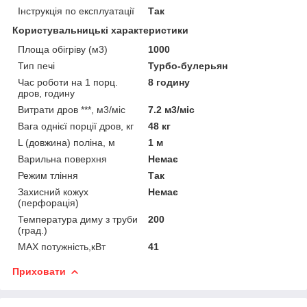
Інструкція по експлуатації
Так
Користувальницькі характеристики
Площа обігріву (м3)
1000
Тип печі
Турбо-булерьян
Час роботи на 1 порц.
8 годину
дров, годину
Витрати дров ***, м3/міс
7.2 м3/міс
Вага однієї порції дров, кг
48 кг
L (довжина) поліна, м
1 м
Варильна поверхня
Немає
Режим тління
Так
Захисний кожух
Немає
(перфорація)
Температура диму з труби
200
(град.)
MAX потужність,кВт
41
Приховати