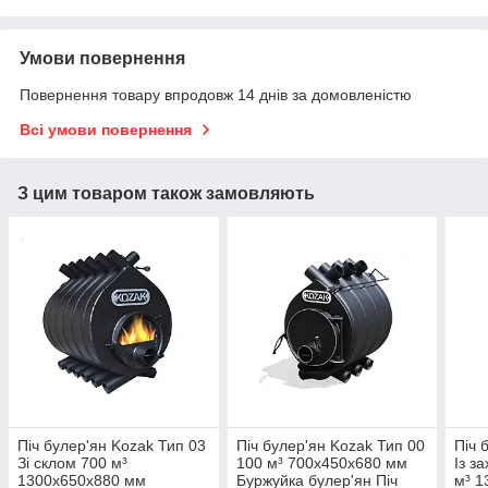
Умови повернення
Повернення товару впродовж 14 днів за домовленістю
Всі умови повернення
З цим товаром також замовляють
Піч булер'ян Kozak Тип 03
Піч булер'ян Kozak Тип 00
Піч 
Зі склом 700 м³
100 м³ 700х450х680 мм
Із з
1300х650х880 мм
Буржуйка булер'ян Піч
м³ 1