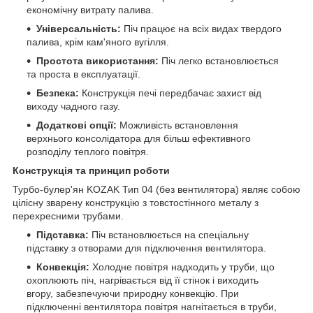
економічну витрату палива.
Універсальність:
Піч працює на всіх видах твердого
палива, крім кам'яного вугілля.
Простота використання:
Піч легко встановлюється
та проста в експлуатації.
Безпека:
Конструкція печі передбачає захист від
виходу чадного газу.
Додаткові опції:
Можливість встановлення
верхнього консолідатора для більш ефективного
розподілу теплого повітря.
Конструкція та принцип роботи
Турбо-булер'ян KOZAK Тип 04 (без вентилятора) являє собою
цілісну зварену конструкцію з товстостінного металу з
перехресними трубами.
Підставка:
Піч встановлюється на спеціальну
підставку з отворами для підключення вентилятора.
Конвекція:
Холодне повітря надходить у труби, що
охоплюють піч, нагрівається від її стінок і виходить
вгору, забезпечуючи природну конвекцію. При
підключенні вентилятора повітря нагнітається в труби,