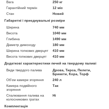
Вага
250 кг
Гарантійний термін
12 міс
Стан
Новий
Габаритні і приєднувальні розміри
Ширина
740 мм
Висота
1040 мм
Глибина
1490 мм
Діаметр димоходу
180 мм
Ширина топкових дверцят
410 мм
Висота топкових дверцят
410 мм
Додаткові характеристики печей на твердому паливі
Види твердого палива
Дрова, Тирса, Пелети,
Брикети, Кора, Торф
Об'єм камери згоряння
240 л
Камера подвійного
Так
згоряння
Спалювання палива на
Ні
колосникових гратах
Комплектація