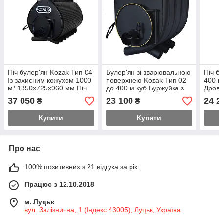
Піч булер'ян Kozak Тип 04
Булер'ян зі зварювальною
Піч 
Із захисним кожухом 1000
поверхнею Kozak Тип 02
400 
м³ 1350х725х960 мм Піч
до 400 м.куб Буржуйка з
Дров
для обігріву будинку
варильною поверхнею
Буле
37 050
23 100
24 
₴
₴
Буржуйка булер'ян
Канадська піч
буди
Купити
Купити
Про нас
100% позитивних з 21 відгука за рік
Працює з 12.10.2018
м. Луцьк
вул. Залізнична, 1 (Індекс 43005), Луцьк, Україна