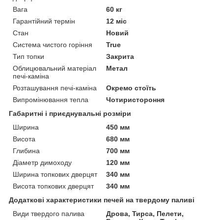
Вага
60 кг
Гарантійний термін
12 міс
Стан
Новий
Система чистого горіння
True
Тип топки
Закрита
Облицювальний матеріал
Метал
печі-каміна
Розташування печі-каміна
Окремо стоїть
Випромінювання тепла
Чотиристороння
Габаритні і приєднувальні розміри
Ширина
450 мм
Висота
680 мм
Глибина
700 мм
Діаметр димоходу
120 мм
Ширина топкових дверцят
340 мм
Висота топкових дверцят
340 мм
Додаткові характеристики печей на твердому паливі
Види твердого палива
Дрова, Тирса, Пелети,