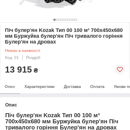
Піч булер'ян Kozak Тип 00 100 м³ 700х450х680
мм Буржуйка булер'ян Піч тривалого горіння
Булер'ян на дровах
Немає в наявності
Код: 01
Роздріб
13 915
₴
Опис
Характеристики
Доставка
Оплата
Умови п
Опис
Піч булер'ян Kozak Тип 00 100 м³
700х450х680 мм Буржуйка булер'ян Піч
тривалого горіння Булер'ян на дровах