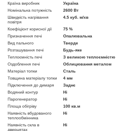
Країна виробник
Україна
Номінальна потужність
2600 Вт
Швидкість нагрівання
4.5 куб. м/хв
повітря
Коефіцієнт корисної дії
75 %
Призначення печі
Опалювальна
Вид пального
Тверде
Розташування печі
Будь-яке
Теплоємність печі
З великою теплоємністю
Оздоблення печі
Облицювання металом
Матеріал топки
Сталь
Товщина матеріалу топки
4 мм
Підключення до димаря
Заднє
Водяний контур
Ні
Парогенератор
Ні
Площа обігріву
100 кв.м
Наявність вбудованого
Ні
теплообмінника
Наявність скла в
Ні
дверцятах