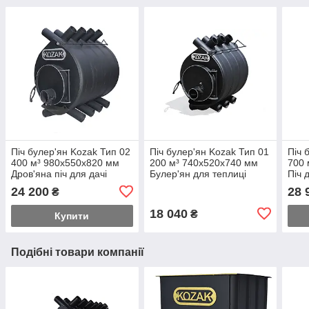
Піч булер'ян Kozak Тип 02
Піч булер'ян Kozak Тип 01
Піч 
400 м³ 980х550х820 мм
200 м³ 740х520х740 мм
700 
Дров'яна піч для дачі
Булер'ян для теплиці
Піч 
Булер'ян у приватному
Котел булер'ян Опалення
Кана
24 200
28 
₴
будинку
булер'яном
18 040
₴
Купити
Подібні товари компанії