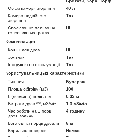
Брикети, Кора, Торф
Об'єм камери згоряння
40 л
Камера подвійного
Так
згоряння
Спалювання палива на
Ні
колосникових гратах
Комплектація
Кошик для дров
Ні
Зольник
Так
Інструкція по експлуатації
Так
Користувальницькі характеристики
Тип печі
Булер'ян
Площа обігріву (м3)
100
L (довжина) поліна, м
0.33 м
Витрати дров ***, м3/міс
1.3 м3/міс
Час роботи на 1 порц.
4 годину
дров, годину
Вага однієї порції дров, кг
8 кг
Варильна поверхня
Немає