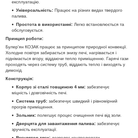
експлуатацію.
Універсальність:
Працює на різних видах твердого
палива.
Простота в використанні:
Легко встановлюється та
обслуговується.
Принцип роботи:
Булер'ян КОЗАК працює за принципом природної конвекції.
Холодне повітря забирається знизу печі, нагрівається і
піднімається вгору, віддаючи тепло приміщенню. Гарячі гази
проходять через систему труб, віддають тепло і виходять у
димохід.
Конструкція:
Корпус зі сталі товщиною 4 мм:
забезпечує
міцність і довговічність печі.
Система труб:
забезпечує швидкий і рівномірний
прогрів приміщення.
Зольник:
полегшує процес очищення печі від золи.
Дверцята для завантаження палива:
забезпечує
зручність експлуатації.
Регулятор тяги:
дозволяє контролювати