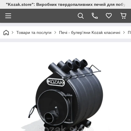
"Kozak.store": Виробник твердопаливних печей для побут
Товари та послуги
Печі - булер'яни Kozak класичні
П