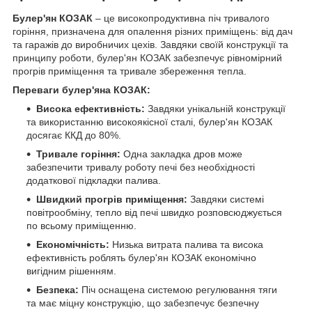
Булер'ян КОЗАК
– це високопродуктивна піч тривалого
горіння, призначена для опалення різних приміщень: від дач
та гаражів до виробничих цехів. Завдяки своїй конструкції та
принципу роботи, булер'ян КОЗАК забезпечує рівномірний
прогрів приміщення та тривале збереження тепла.
Переваги булер'яна КОЗАК:
Висока ефективність:
Завдяки унікальній конструкції
та використанню високоякісної сталі, булер'ян КОЗАК
досягає ККД до 80%.
Тривале горіння:
Одна закладка дров може
забезпечити тривалу роботу печі без необхідності
додаткової підкладки палива.
Швидкий прогрів приміщення:
Завдяки системі
повітрообміну, тепло від печі швидко розповсюджується
по всьому приміщенню.
Економічність:
Низька витрата палива та висока
ефективність роблять булер'ян КОЗАК економічно
вигідним рішенням.
Безпека:
Піч оснащена системою регулювання тяги
та має міцну конструкцію, що забезпечує безпечну